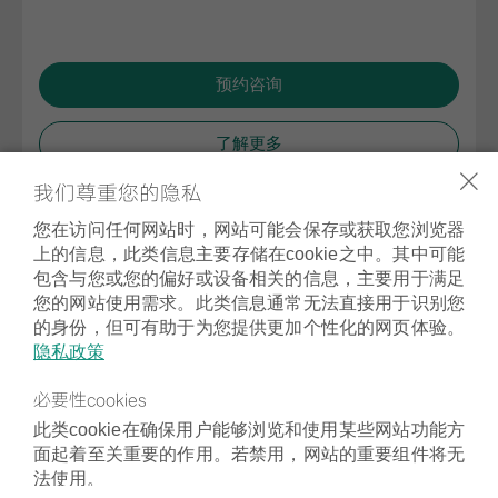
预约咨询
了解更多
我们尊重您的隐私
您在访问任何网站时，网站可能会保存或获取您浏览器
上的信息，此类信息主要存储在cookie之中。其中可能
包含与您或您的偏好或设备相关的信息，主要用于满足
您的网站使用需求。此类信息通常无法直接用于识别您
电话：400-700-1890 | 电邮：info@vaillant.com.cn | ©2026威能（中国）
的身份，但可有助于为您提供更加个性化的网页体验。
供热制冷环境技术有限公司
隐私政策
必要性cookies
联系我们
此类cookie在确保用户能够浏览和使用某些网站功能方
隐私政策
面起着至关重要的作用。若禁用，网站的重要组件将无
检举报告系统
法使用。
Cookie设置