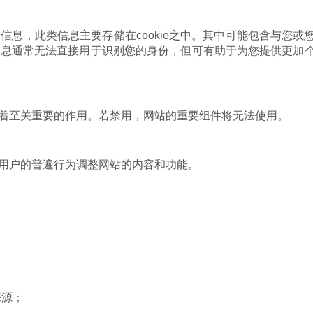
息，此类信息主要存储在cookie之中。其中可能包含与您或
信息通常无法直接用于识别您的身份，但可有助于为您提供更加
用户名单。
面起着至关重要的作用。若禁用，网站的重要组件将无法使用。
联系，中奖用户填写相关信息后威能新年礼包将于2023年2月2
心等待 。
按照用户的普遍行为调整网站的内容和功能。
获奖资格
能（中国）供热制冷环境技术有限公司
来源；