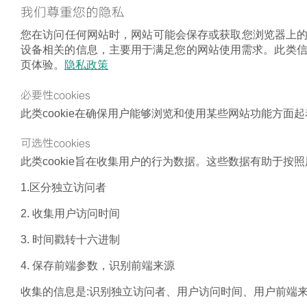
我们尊重您的隐私
您在访问任何网站时，网站可能会保存或获取您浏览器上的信
设备相关的信息，主要用于满足您的网站使用需求。此类
页体验。
隐私政策
获奖公示方式：
在“威能公众号“的次周推文末尾将公示最终获奖的五位
必要性cookies
礼品发放方式：
此类cookie在确保用户能够浏览和使用某些网站功能方
我们将通过“威能公众号“回复评论留言的方式与中奖用户
可选性cookies
出，疫情期间可能存在难以发货或快递延迟的情况，请耐
此类cookie旨在收集用户的行为数据。这些数据有助于
注：若中奖用户在1月31日前仍未填写表单则视为放弃
1.区分独立访问者
2. 收集用户访问时间
3. 时间戳转十六进制
4. 保存前端参数，识别前端来源
电话：400-700-1890 | 电邮：info@vaillant.com.cn | ©2026威
收集的信息是:识别独立访问者、用户访问时间、用户前端