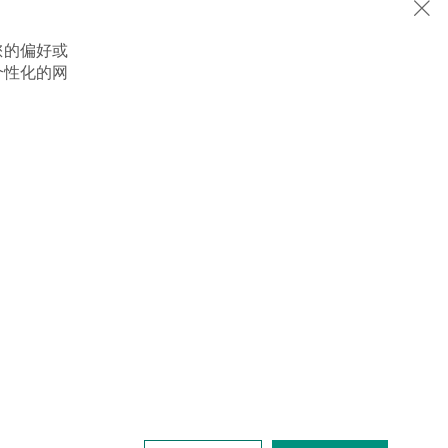
您的偏好或
个性化的网
8日前寄