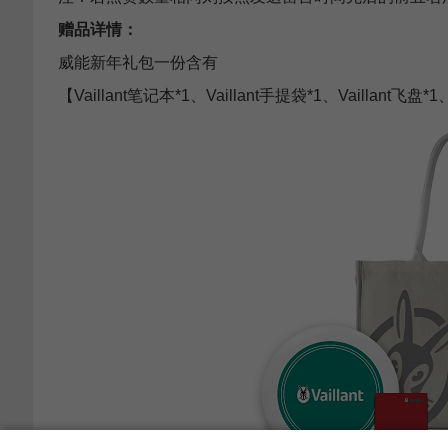
赠品详情：
威能新年礼包一份含有
【Vaillant笔记本*1、Vaillant手提袋*1、Vaillant