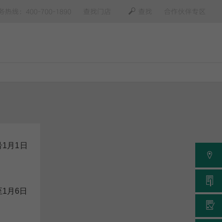
务热线：400-700-1890
查找门店
查找
合作伙伴专区
1月1日
1月6日