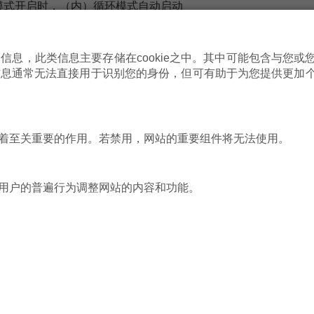
模式开启时，（内）循环模式自动启动
，较上一代recoVAIR pro产品使用的交流风机相比，节省电能
环能科技有限公司建筑环境与能源检测院，依据BG/T 21087-2020《热回收新风机
sleep挡检验结果为22.3dB(A)，报告编号：NCSA-2021HR-0162
息，此类信息主要存储在cookie之中。其中可能包含与您或
通过“广东省微生物分析检测中心”的检测，开启“杀菌模式”2档风量后，参照GB
信息通常无法直接用于识别您的身份，但可有助于为您提供更加
人冠状病毒HCoV-229E 去除率>99.99%，甲型流感病毒H1N1A/PR/8/34
。依据GB 21551.3-2010附录A，检测“抗菌（除菌）性能”，大肠杆菌8099去除
4%，报告编号：2021FM2306R01D
过“建科环能科技有限公司建筑环境与能源检测院”按照GB/T21087-2020检
R-0180-1；NCSA-2021HR-0162-1；NCSA-2021HR-0163-1
面起着至关重要的作用。若禁用，网站的重要组件将无法使用。
能科技有限公司建筑环境与能源检测院，依据BG/T 21087-2020《热回收新风机
sleep挡检验结果为22.3dB(A)，报告编号：NCSA-2021HR-0162
通过“广东省微生物分析检测中心”的检测，开启“杀菌模式”2档风量后，参照GB
人冠状病毒HCoV-229E 去除率>99.99%，甲型流感病毒H1N1A/PR/8/34
。依据GB 21551.3-2010附录A，检测“抗菌（除菌）性能”，大肠杆菌8099去除
按照用户的普遍行为调整网站的内容和功能。
4%，报告编号：2021FM2306R01D
能（中国）供热制冷环境技术有限公司