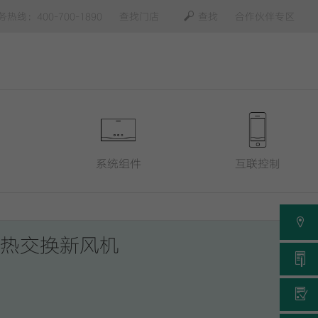
务热线：400-700-1890
查找门店
查找
合作伙伴专区
系统组件
互联控制
us 全热交换新风机