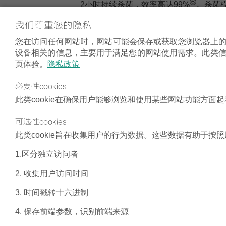
⑥
2小时持续杀菌，效率高达99%
。杀菌
我们尊重您的隐私
备注① 指recoVAIR plus系列新风机采用了直流风机
② 消声实测值，recoVAIR plus 350P通过建科
组》GB/T 34012-2017 《通风系统用空气净化装置》噪声
您在访问任何网站时，网站可能会保存或获取您浏览器上的信
③ 数据来源recoVAIR plus全热交换新风机，
设备相关的信息，主要用于满足您的网站使用需求。此类
21551.3-2010附录A，检测“空气除病毒效果鉴定试验”，
页体验。
隐私政策
去除率99.99%，报告编号为：2021FM23026R03D
率为99.9%，金黄色葡萄球菌ATCC 6538除菌率为99.
④数据来源为该系列产品额定PM2.5过滤效率为99%，通
必要性cookies
测合格，报告为：NCSA-2021HR-0181-1；NCSA-2021H
此类cookie在确保用户能够浏览和使用某些网站功能方
⑤消声实测值，recoVAIR plus 350P通过建科环
组》GB/T 34012-2017 《通风系统用空气净化装置》噪声
⑥ 数据来源recoVAIR plus全热交换新风机，
可选性cookies
21551.3-2010附录A，检测“空气除病毒效果鉴定试验”，
去除率99.99%，报告编号为：2021FM23026R03D
此类cookie旨在收集用户的行为数据。这些数据有助于
率为99.9%，金黄色葡萄球菌ATCC 6538除菌率为99.
1.区分独立访问者
2. 收集用户访问时间
3. 时间戳转十六进制
4. 保存前端参数，识别前端来源
电话：400-700-1890 | 电邮：info@vaillant.com.cn | ©2026威