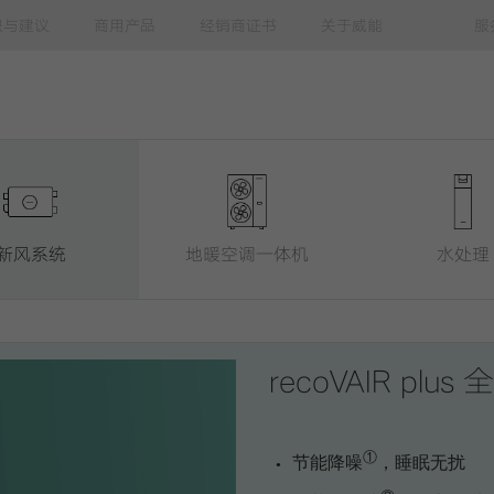
识与建议
商用产品
经销商证书
关于威能
服
新风系统
地暖空调一体机
水处理
recoVAIR pl
①
节能降噪
，睡眠无扰