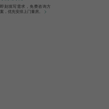
输入功率（W）
即刻填写需求，免费咨询方
案，优先安排上门量房。
全热换热效率（
新风PM2.5过
噪音（dB(A)）
滤网更换频次
工作环境温度（
风口尺寸（mm
检修口尺寸（m
整机尺寸（mm
净重（kg）