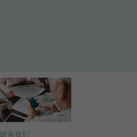
送风量（m³/h）
排风量（m³/h）
机外余压（送风/
联系我们
电源（V/Hz）