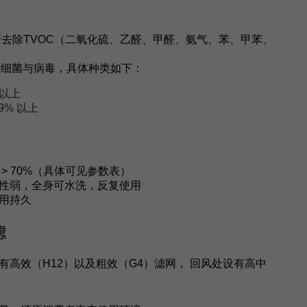
逐渐去除TVOC（二氧化硫、乙醛、甲醛、氨气、苯、甲苯、
害细菌与病毒，具体种类如下：
 以上
9% 以上
> 70%（具体可见参数表）
性弱，全身可水洗，反复使用
用持久
滤
高效（H12）以及粗效（G4）滤网， 回风处设有高中