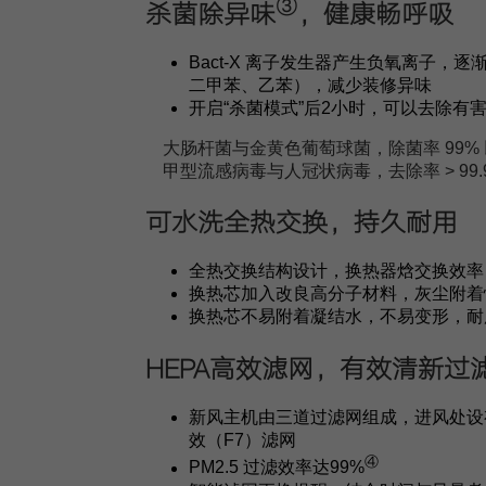
③
杀菌除异味
，健康畅呼吸
Bact-X 离子发生器产生负氧离子，
二甲苯、乙苯），减少装修异味
开启“杀菌模式”后2小时，可以去除有
大肠杆菌与金黄色葡萄球菌，除菌率 99%
甲型流感病毒与人冠状病毒，去除率 > 99.
可水洗全热交换，持久耐用
全热交换结构设计，换热器焓交换效率 
换热芯加入改良高分子材料，灰尘附着
换热芯不易附着凝结水，不易变形，耐
HEPA高效滤网，有效清新过
新风主机由三道过滤网组成，进风处设有
效（F7）滤网
④
PM2.5 过滤效率达99%